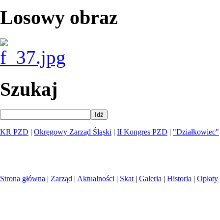
Losowy obraz
Szukaj
Idź
KR PZD
|
Okręgowy Zarząd Śląski
|
II Kongres PZD
|
"Działkowiec"
Strona główna
|
Zarząd
|
Aktualności
|
Skat
|
Galeria
|
Historia
|
Opłaty 