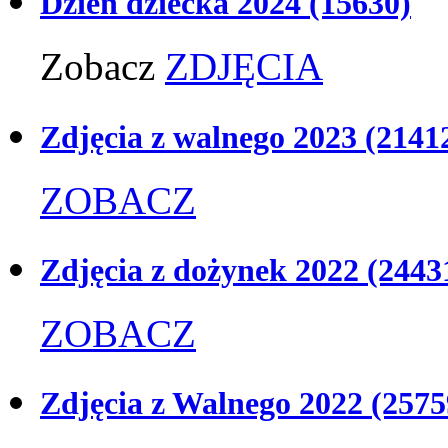
Dzień dziecka 2024
(15630)
Zobacz
ZDJĘCIA
Zdjęcia z walnego 2023
(2141
ZOBACZ
Zdjęcia z dożynek 2022
(2443
ZOBACZ
Zdjęcia z Walnego 2022
(2575