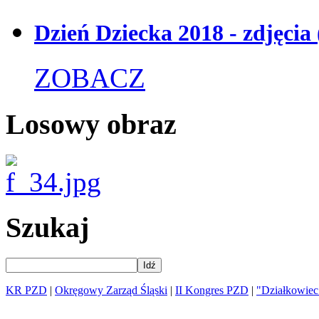
Dzień Dziecka 2018 - zdjęcia
ZOBACZ
Losowy obraz
Szukaj
Idź
KR PZD
|
Okręgowy Zarząd Śląski
|
II Kongres PZD
|
"Działkowiec