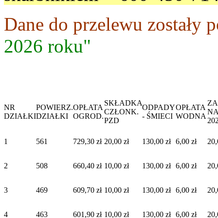
Dane do przelewu zostały 
2026 roku"
SKŁADKA
ZA
NR
POWIERZ.
OPŁATA
ODPADY
OPŁATA
CZŁONK.
NA
DZIAŁKI
DZIAŁKI
OGROD.
- ŚMIECI
WODNA
PZD
20
1
561
729,30 zł
20,00 zł
130,00 zł
6,00 zł
20,
2
508
660,40 zł
10,00 zł
130,00 zł
6,00 zł
20,
3
469
609,70 zł
10,00 zł
130,00 zł
6,00 zł
20,
4
463
601,90 zł
10,00 zł
130,00 zł
6,00 zł
20,