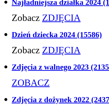
Najładniejsza działka 2024
(
Zobacz
ZDJĘCIA
Dzień dziecka 2024
(15586)
Zobacz
ZDJĘCIA
Zdjęcia z walnego 2023
(2135
ZOBACZ
Zdjęcia z dożynek 2022
(2437